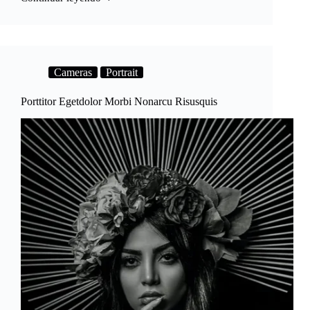
Pulvinar
Mattis
Nunc
Sedblandit
Libero
Volutpat
Cameras
Portrait
Porttitor Egetdolor Morbi Nonarcu Risusquis