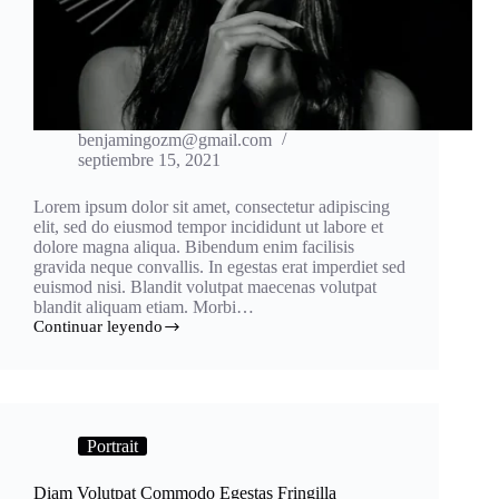
benjamingozm@gmail.com
septiembre 15, 2021
Lorem ipsum dolor sit amet, consectetur adipiscing
elit, sed do eiusmod tempor incididunt ut labore et
dolore magna aliqua. Bibendum enim facilisis
gravida neque convallis. In egestas erat imperdiet sed
euismod nisi. Blandit volutpat maecenas volutpat
blandit aliquam etiam. Morbi…
Continuar leyendo
Porttitor
Egetdolor
Morbi
Nonarcu
Risusquis
Portrait
Diam Volutpat Commodo Egestas Fringilla