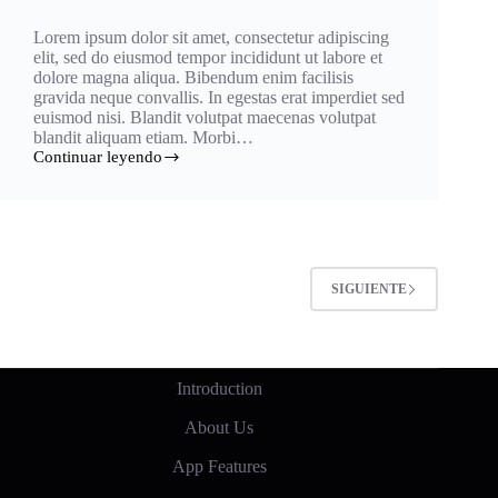
Lorem ipsum dolor sit amet, consectetur adipiscing
elit, sed do eiusmod tempor incididunt ut labore et
dolore magna aliqua. Bibendum enim facilisis
gravida neque convallis. In egestas erat imperdiet sed
euismod nisi. Blandit volutpat maecenas volutpat
blandit aliquam etiam. Morbi…
Continuar leyendo
Diam
Volutpat
Commodo
Egestas
Fringilla
SIGUIENTE
Introduction
About Us
App Features